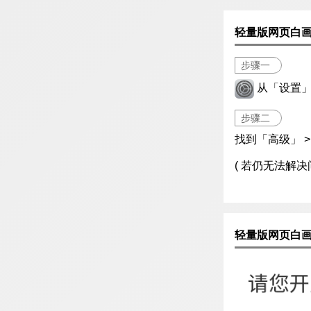
轻量版网页白
步骤一
从「设置」 
步骤二
找到「高级」 > 
( 若仍无法解决
轻量版网页白