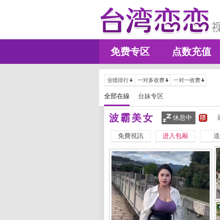
免费专区
点数充值
业绩排行
一对多收费
一对一收费
全部在線
台妹专区
波霸美女
休息中
免費視訊
进入包厢
送