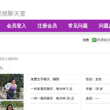
会员登入
注册会员
常见问题
问题
指数
普通级(清
最近上线时间 :
礼
免费文字聊天 :
關閉
性别 : 女性
一对多视讯聊天 :
每分钟 5 点
年龄 : 19 岁
一对一视讯聊天 :
每分钟 20 点
血型 : ----