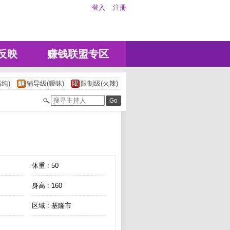
登入
注册
反映
赚钱联盟专区
纯)
辅导级(暧昧)
限制级(火辣)
体重 : 50
身高 : 160
区域 : 基隆市