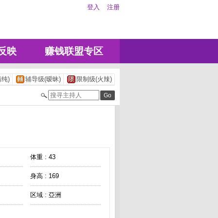
登入
注册
反映
赚钱联盟专区
纯)
辅导级(暧昧)
限制级(火辣)
体重 : 43
身高 : 169
区域 : 亞洲