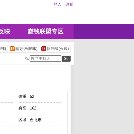
登入
注册
反映
赚钱联盟专区
纯)
辅导级(暧昧)
限制级(火辣)
体重 : 52
身高 : 162
区域 : 台北市