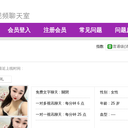
会员登入
注册会员
常见问题
问题
指数
普通级(清
最近上线时间 :
礼
免费文字聊天 :
關閉
性别 : 女性
一对多视讯聊天 :
每分钟 6 点
年龄 : 25 岁
一对一视讯聊天 :
每分钟 25 点
血型 : ----