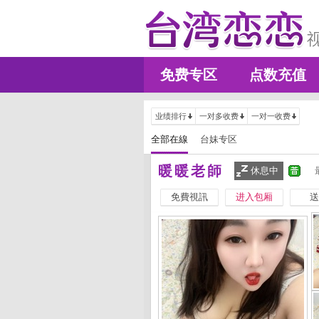
免费专区
点数充值
业绩排行
一对多收费
一对一收费
全部在線
台妹专区
暖暖老師
休息中
免費視訊
进入包厢
送