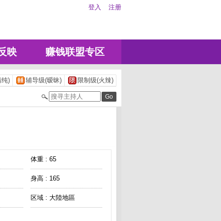
登入
注册
反映
赚钱联盟专区
纯)
辅导级(暧昧)
限制级(火辣)
体重 : 65
身高 : 165
区域 : 大陸地區