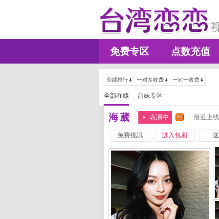
免费专区
点数充值
业绩排行
一对多收费
一对一收费
全部在線
台妹专区
海葳
表演中
最近上线
免費視訊
进入包厢
送