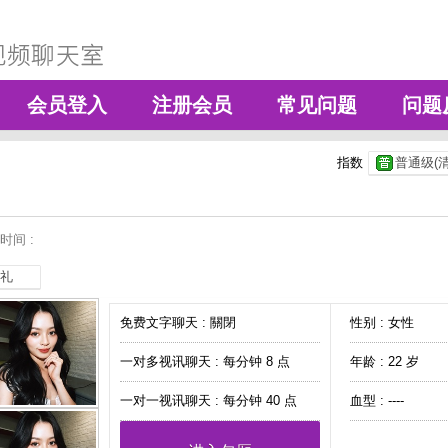
会员登入
注册会员
常见问题
问题
指数
普通级(清
时间 :
礼
免费文字聊天 :
關閉
性别 : 女性
一对多视讯聊天 :
每分钟 8 点
年龄 : 22 岁
一对一视讯聊天 :
每分钟 40 点
血型 : ----