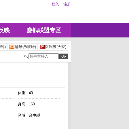
登入
注册
反映
赚钱联盟专区
纯)
辅导级(暧昧)
限制级(火辣)
体重 : 40
身高 : 160
区域 : 台中縣