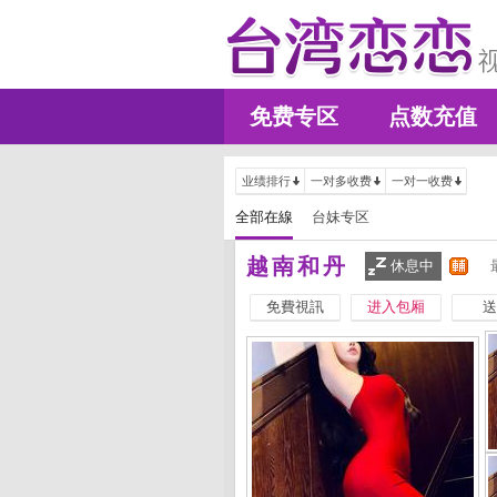
免费专区
点数充值
业绩排行
一对多收费
一对一收费
全部在線
台妹专区
越南和丹
休息中
免費視訊
进入包厢
送