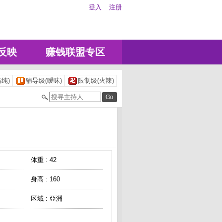
登入
注册
反映
赚钱联盟专区
纯)
辅导级(暧昧)
限制级(火辣)
体重 : 42
身高 : 160
区域 : 亞洲