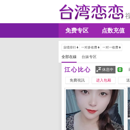
免费专区
点数充值
业绩排行
一对多收费
一对一收费
全部在線
台妹专区
江心比心
休息中
免費視訊
进入包厢
送