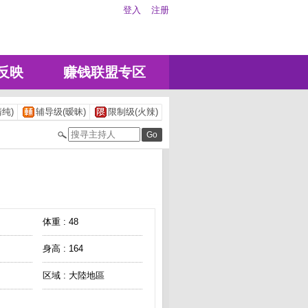
登入
注册
反映
赚钱联盟专区
纯)
辅导级(暧昧)
限制级(火辣)
体重 : 48
身高 : 164
区域 : 大陸地區