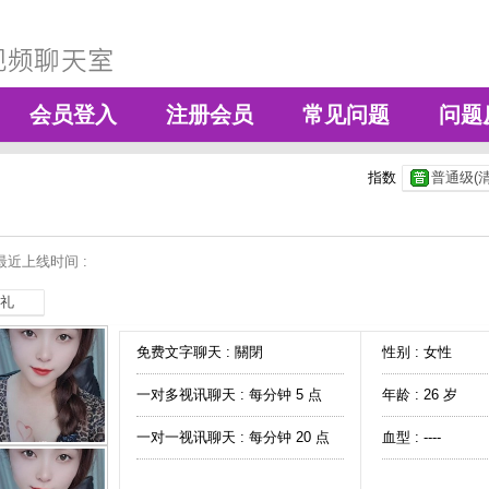
会员登入
注册会员
常见问题
问题
指数
普通级(清
最近上线时间 :
礼
免费文字聊天 :
關閉
性别 : 女性
一对多视讯聊天 :
每分钟 5 点
年龄 : 26 岁
一对一视讯聊天 :
每分钟 20 点
血型 : ----