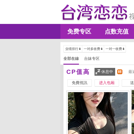
免费专区
点数充值
业绩排行
一对多收费
一对一收费
全部在線
台妹专区
CP值高
休息中
最
免費視訊
进入包厢
送