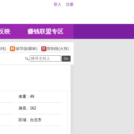
登入
注册
反映
赚钱联盟专区
纯)
辅导级(暧昧)
限制级(火辣)
体重 : 49
身高 : 162
区域 : 台北市