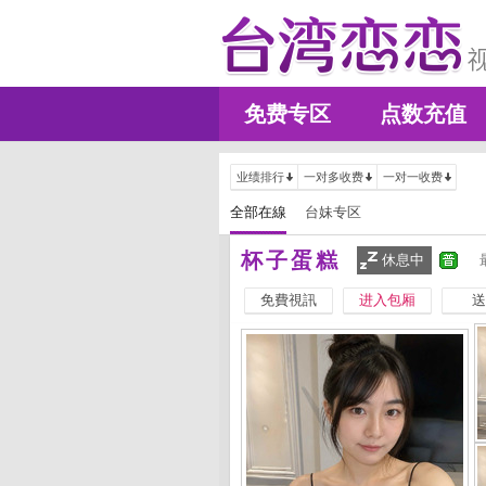
免费专区
点数充值
业绩排行
一对多收费
一对一收费
全部在線
台妹专区
杯子蛋糕
休息中
免費視訊
进入包厢
送