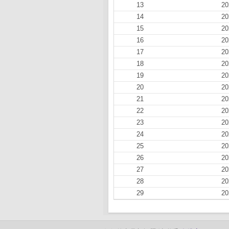
13
20
14
20
15
20
16
20
17
20
18
20
19
20
20
20
21
20
22
20
23
20
24
20
25
20
26
20
27
20
28
20
29
20