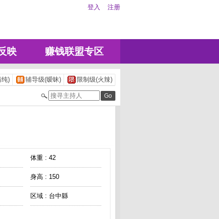
登入
注册
反映
赚钱联盟专区
纯)
辅导级(暧昧)
限制级(火辣)
体重 : 42
身高 : 150
区域 : 台中縣