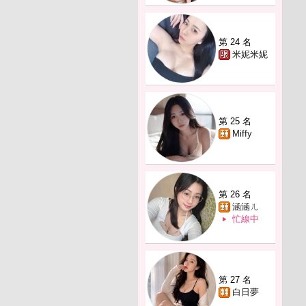
第 24 名
米妮米妮
第 25 名
Miffy
第 26 名
涵涵ㄦ
忙線中
第 27 名
白日夢