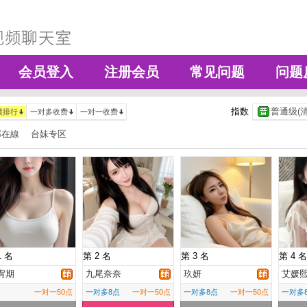
会员登入
注册会员
常见问题
问题
指数
普通级(清
绩排行
一对多收费
一对一收费
部在線
台妹专区
1 名
第 2 名
第 3 名
第 4 名
宥期
九尾奈奈
玖妍
艾媛
一对一50点
一对多8点
一对一50点
一对多8点
一对一50点
一对多