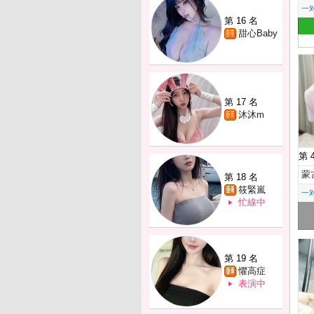
一
第 16 名
甜心Baby
第 17 名
沐沐m
第 
蒙
第 18 名
筱緊嵐
一
忙線中
第 19 名
懼高症
表演中