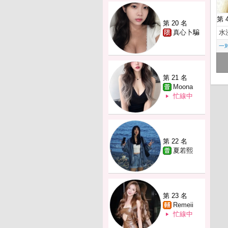
第 
第 20 名
真心卜騙
水
一
第 21 名
Moona
忙線中
第 22 名
夏若熙
第 23 名
Remeii
忙線中