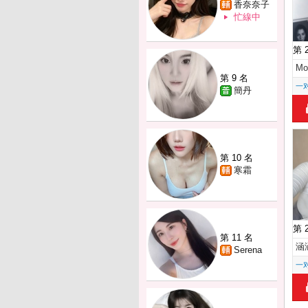
香奈奈子
忙線中
第 
Mo
第 9 名
一
簡丹
第 10 名
寒霜
第 
第 11 名
涵
Serena
一