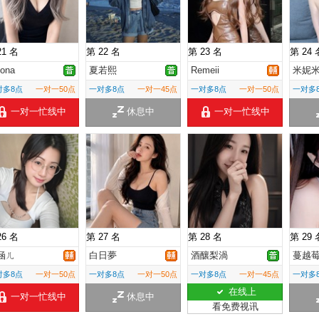
21 名
第 22 名
第 23 名
第 24 
ona
夏若熙
Remeii
米妮
对多8点
一对一50点
一对多8点
一对一45点
一对多8点
一对一50点
一对多
一对一忙线中
休息中
一对一忙线中
26 名
第 27 名
第 28 名
第 29 
涵ㄦ
白日夢
酒釀梨渦
蔓越
对多8点
一对一50点
一对多8点
一对一50点
一对多8点
一对一45点
一对多
在线上
一对一忙线中
休息中
看免费视讯