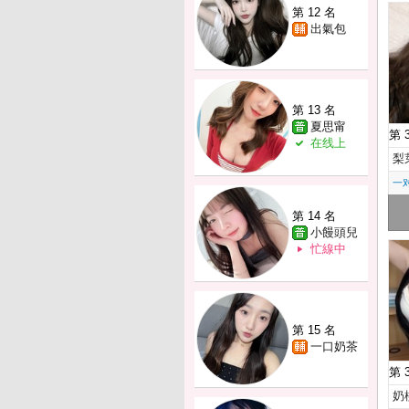
第 12 名
出氣包
第 13 名
夏思甯
第 
在线上
梨
一
第 14 名
小饅頭兒
忙線中
第 15 名
一口奶茶
第 
奶