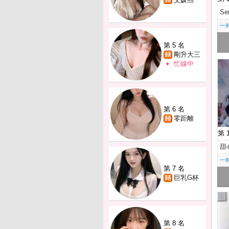
Se
一
第 5 名
剛升大三
忙線中
第 6 名
零距離
第 
甜
一
第 7 名
巨乳G杯
第 8 名