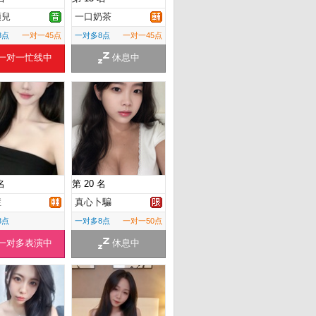
頭兒
一口奶茶
8点
一对一45点
一对多8点
一对一45点
一对一忙线中
休息中
名
第 20 名
症
真心卜騙
8点
一对多8点
一对一50点
一对多表演中
休息中