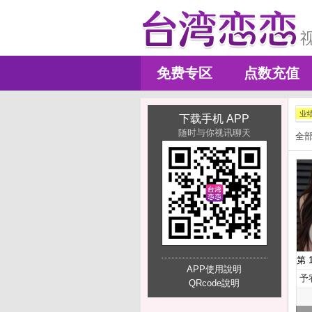
免费专区
点数充值
业
下载手机 APP
随时与你视讯聊天
全
第 
APP使用說明
予
QRcode說明