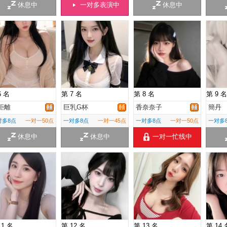
休息中
一对多表演中
休息中
6 名
第 7 名
第 8 名
第 9 名
距離
巨乳G杯
香奈奈子
簡丹
对多8点
一对一50点
一对多8点
一对一45点
一对多8点
一对一50点
一对多
休息中
休息中
一对一忙线中
11 名
第 12 名
第 13 名
第 14 