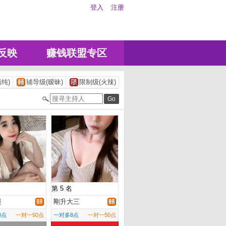
登入
注册
反映
赚钱联盟专区
纯)
辅导级(暧昧)
限制级(火辣)
第 5 名
熙
剛升大三
8点
一对一50点
一对多8点
一对一50点