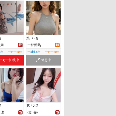
名
第 35 名
姐姐
一點點熟
8点
一对一50点
一对多8点
一对一50点
一对一忙线中
休息中
名
第 40 名
師珺
o奶油o