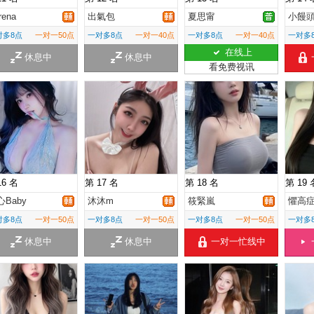
rena
出氣包
夏思甯
小饅
对多8点
一对一50点
一对多8点
一对一40点
一对多8点
一对一40点
一对多
在线上
休息中
休息中
看免费视讯
16 名
第 17 名
第 18 名
第 19 
心Baby
沐沐m
筱緊嵐
懼高
对多8点
一对一50点
一对多8点
一对一50点
一对多8点
一对一50点
一对多
休息中
休息中
一对一忙线中