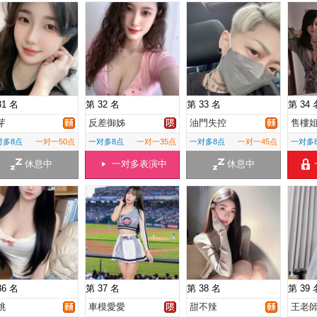
31 名
第 32 名
第 33 名
第 34 
芽
反差御姊
油門失控
售樓
对多8点
一对一50点
一对多8点
一对一35点
一对多8点
一对一45点
一对多
休息中
一对多表演中
休息中
36 名
第 37 名
第 38 名
第 39 
桃
車模愛愛
甜不辣
王老