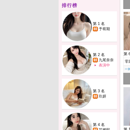
排行榜
第 1 名
予宥期
第 
第 2 名
九尾奈奈
零
表演中
一
第 3 名
玖妍
第 4 名
第 
艾媛熙